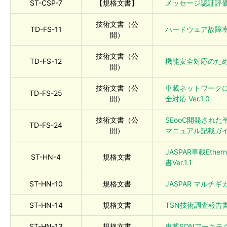
ST-CSP-7
【規格文書】
メッセージ認証評価規
技術文書（公
TD-FS-11
ハードウェア故障率ガ
開）
技術文書（公
TD-FS-12
機能安全対応のための解
開）
技術文書（公
車載ネットワークにおけ
TD-FS-25
開）
全対応​ Ver.1.0
技術文書（公
SEooC開発され
TD-FS-24
開）
マニュアル記載ガイド 
JASPAR車載Ethe
ST-HN-4
規格文書
書Ver.1.1
ST-HN-10
規格文書
JASPAR マルチギ
ST-HN-14
規格文書
TSN技術調査報告書 V
ST-HN-13
規格文書
車載SDNアーキテクチ