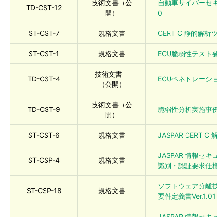
技術文書（公
自動車サイバーセキュ
TD-CST-12
開）
0
ST-CST-7
規格文書
CERT C 静的解析ツ
ST-CST-1
規格文書
ECU脆弱性テスト要件書
技術文書
TD-CST-4
ECUペネトレーション
（公開）
技術文書（公
TD-CST-9
脆弱性分析実施事例ガイ
開）
ST-CST-6
規格文書
JASPAR CERT C
JASPAR 情報セ
ST-CSP-4
規格文書
識別・認証要求仕様書V
ソフトウェア分離
ST-CSP-18
規格文書
要件定義書Ver.1.01
JASPAR 情報セ