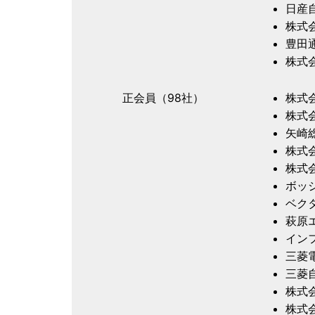
日産
株式
豊田
株式
正会員（98社）
株式
株式
矢崎
株式
株式会
ボッ
ベク
萩原
イン
三菱
三菱
株式
株式