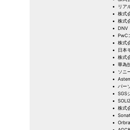
リア
株式
株式会
DN
Pw
株式
日本
株式
華為
ソニ
Ast
パー
SG
SOLI
株式
Sona
Orb
AGC