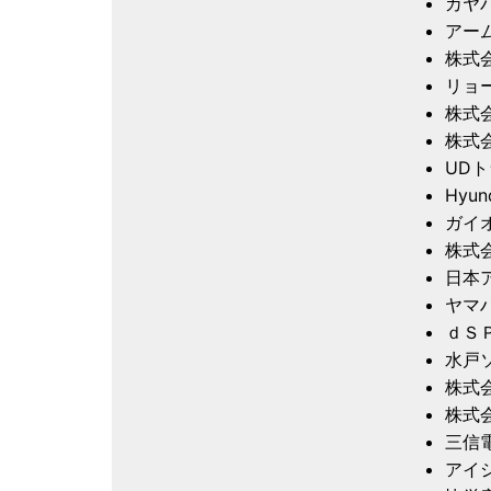
カヤ
アー
株式
リョ
株式
株式
UD
Hyun
ガイ
株式
日本
ヤマ
ｄＳ
水戸
株式
株式
三信
アイ