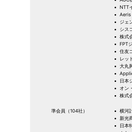
NT
Aeri
ジェ
シス
株式
FP
住友
レッ
大丸
Appl
日本
オン
株式会
準会員（104社）
横河
新光
日本