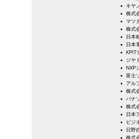
キヤ
株式
マツ
株式
日本
日本
KPI
ジヤ
NX
富士
アル
株式
パナ
株式
日本
ビジ
日野
株式