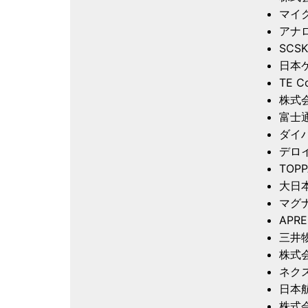
マイ
アナ
SCS
日本
TE C
株式
富士
ダイ
デロ
TOP
大日
マグ
APRE
三井
株式
ネク
日本
株式