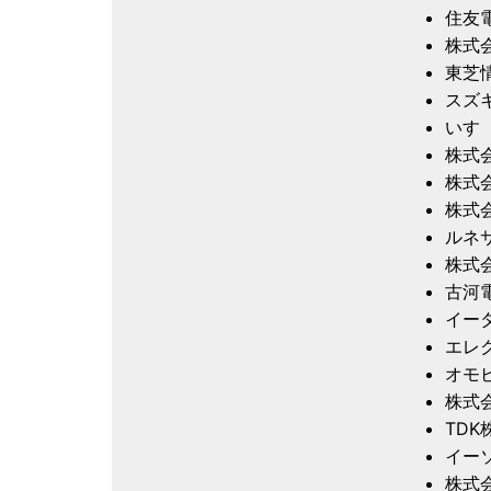
住友
株式
東芝
スズ
いす
株式
株式
株式会
ルネ
株式
古河
イー
エレ
オモ
株式
TDK
イー
株式