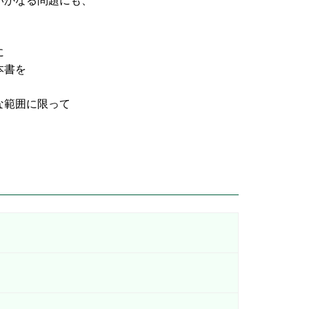
なる問題にも、
に
書を
な範囲に限って