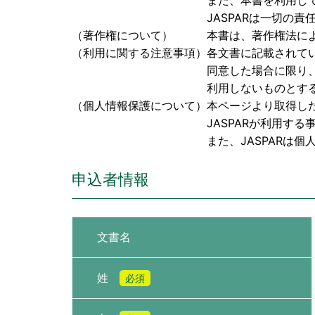
また、本書を利用して検討された成果
JASPARは一切の責任を負
（著作権について） 本書は、著作権法により保
（利用に関する注意事項）各文書に記載されて
同意した場合に限り、本書を閲覧、
利用しないものとす
（個人情報保護について）本ページより取得し
JASPARが利用する事に同
また、JASPARは個人情報に関
申込者情報
文書名
姓
必須