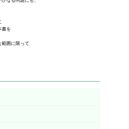
なる問題にも、
に
書を
な範囲に限って