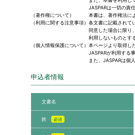
また、本書を利用して検討された成果
JASPARは一切の責任を負
（著作権について） 本書は、著作権法により保
（利用に関する注意事項）各文書に記載されて
同意した場合に限り、本書を閲覧、
利用しないものとす
（個人情報保護について）本ページより取得し
JASPARが利用する事に同
また、JASPARは個人情報に関
申込者情報
文書名
姓
必須