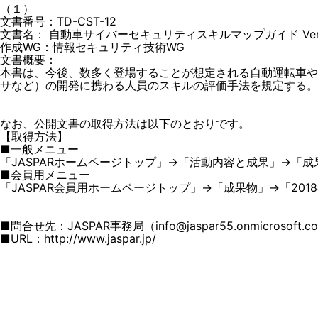
（１）
文書番号：TD-CST-12
文書名： 自動車サイバーセキュリティスキルマップガイド Ver.1
作成WG：情報セキュリティ技術WG
文書概要：
本書は、今後、数多く登場することが想定される自動運転車や
サなど）の開発に携わる人員のスキルの評価手法を規定する。
なお、公開文書の取得方法は以下のとおりです。
【取得方法】
■一般メニュー
「JASPARホームページトップ」→「活動内容と成果」→「成果
■会員用メニュー
「JASPAR会員用ホームページトップ」→「成果物」→「20
■問合せ先：JASPAR事務局（info@jaspar55.onmicrosoft.c
■URL：http://www.jaspar.jp/