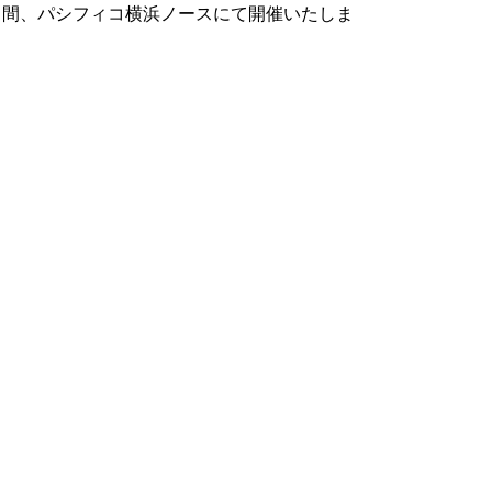
10日（木）の2日間、パシフィコ横浜ノースにて開催いたしま