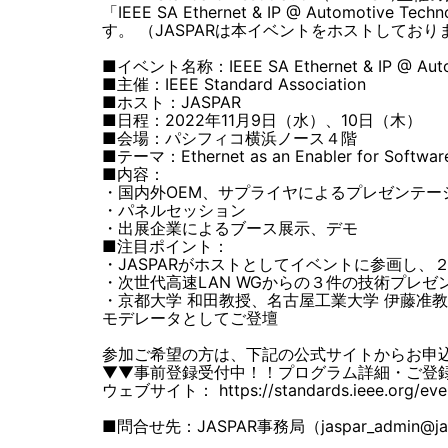
「IEEE SA Ethernet & IP @ Automo
す。 （JASPARは本イベントをホストしており
■イベント名称：IEEE SA Ethernet & IP @ Autom
■主催：IEEE Standard Association
■ホスト：JASPAR
■日程：2022年11月9日（水）、10日（木）
■会場：パシフィコ横浜ノース４階
■テーマ：Ethernet as an Enabler for Software
■内容：
・国内外OEM、サプライヤによるプレゼンテー
・パネルセッション
・出展企業によるブース展示、デモ
■注目ポイント：
・JASPARがホストとしてイベントに参画し
・次世代高速LAN WGからの３件の技術プレ
・京都大学 和田教授、名古屋工業大学 伊藤准教
モデレータとしてご登壇
参加ご希望の方は、下記の公式サイトからお申
▼▼事前登録受付中！！プログラム詳細・ご登
ウェブサイト： https://standards.ieee.org/even
■問合せ先：JASPAR事務局（jaspar_admin@jas