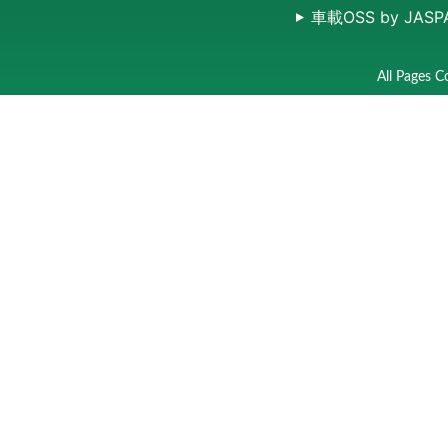
車載OSS by JASP
All Pages C