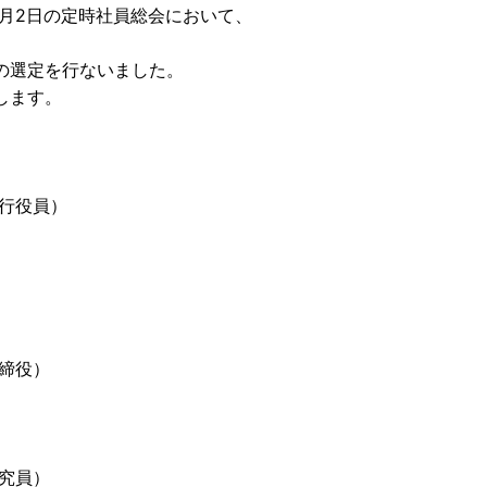
7月2日の定時社員総会において、
の選定を行ないました。
します。
行役員）
）
締役）
究員）